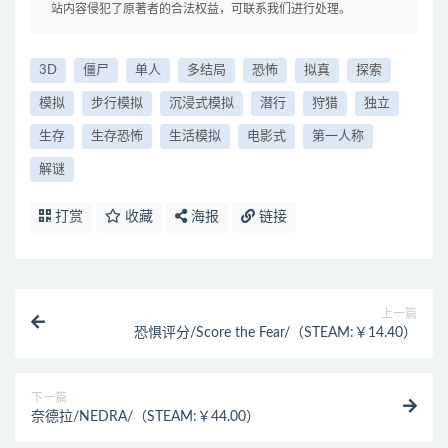
站内容侵犯了原著者的合法权益，可联系我们进行处理。
3D
僵尸
单人
多结局
恐怖
拟真
探索
模拟
步行模拟
沉浸式模拟
潜行
狩猎
独立
生存
生存恐怖
生活模拟
电影式
第一人称
解谜
打赏
收藏
海报
链接
上一篇
恐惧评分/Score the Fear/（STEAM:￥14.40）
下一篇
奈德拉/NEDRA/（STEAM:￥44.00）