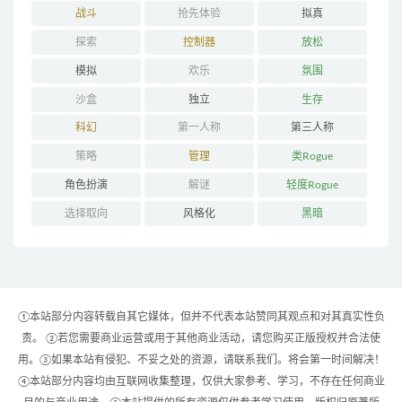
战斗
抢先体验
拟真
探索
控制器
放松
模拟
欢乐
氛围
沙盒
独立
生存
科幻
第一人称
第三人称
策略
管理
类Rogue
角色扮演
解谜
轻度Rogue
选择取向
风格化
黑暗
①本站部分内容转载自其它媒体，但并不代表本站赞同其观点和对其真实性负
责。 ②若您需要商业运营或用于其他商业活动，请您购买正版授权并合法使
用。③如果本站有侵犯、不妥之处的资源，请联系我们。将会第一时间解决！
④本站部分内容均由互联网收集整理，仅供大家参考、学习，不存在任何商业