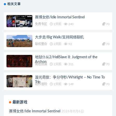
相关文章
赛博女修/Idle Immortal Sentinel
免费专区
2天前
240
70
大步走/Big Walk/支持网络联机
联机整合
2天前
92
70
地狱仆从2/HellSlave II: Judgment of the
Archon
角色扮演
2天前
311
70
漩光奇旅：争分夺秒/Whirlight – No Time To
Trip
动作冒险
2天前
149
70
最新游戏
赛博女修/Idle Immortal Sentinel
2026年8月6日