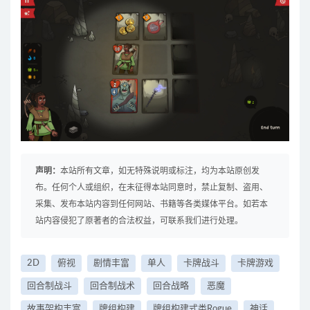
声明：
本站所有文章，如无特殊说明或标注，均为本站原创发
布。任何个人或组织，在未征得本站同意时，禁止复制、盗用、
采集、发布本站内容到任何网站、书籍等各类媒体平台。如若本
站内容侵犯了原著者的合法权益，可联系我们进行处理。
2D
俯视
剧情丰富
单人
卡牌战斗
卡牌游戏
回合制战斗
回合制战术
回合战略
恶魔
故事架构丰富
牌组构建
牌组构建式类Rogue
神话