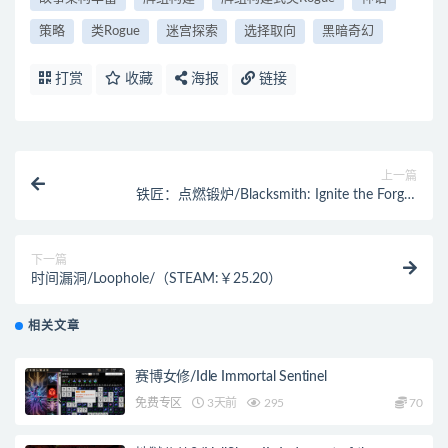
策略
类Rogue
迷宫探索
选择取向
黑暗奇幻
打赏
收藏
海报
链接
上一篇
铁匠：点燃锻炉/Blacksmith: Ignite the Forge/
（STEAM:￥37.80）
下一篇
时间漏洞/Loophole/（STEAM:￥25.20）
相关文章
赛博女修/Idle Immortal Sentinel
免费专区
3天前
295
70