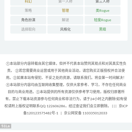
科幻
第一人称
第三人称
策略
管理
类Rogue
角色扮演
解谜
轻度Rogue
选择取向
风格化
黑暗
①本站部分内容转载自其它媒体，但并不代表本站赞同其观点和对其真实性负
责。 ②若您需要商业运营或用于其他商业活动，请您购买正版授权并合法使
用。③如果本站有侵犯、不妥之处的资源，请联系我们。将会第一时间解决！
④本站部分内容均由互联网收集整理，仅供大家参考、学习，不存在任何商业
目的与商业用途。⑤本站提供的所有资源仅供参考学习使用，版权归原著所
有，禁止下载本站资源参与任何商业和非法行为，请于24小时之内删除!如有侵
权请附上版权证明联系QQ 122606286，经过查证我们会立即删除。 | |
|
京ICP
备120123575482号-1
|
京公网安备 110335012033
51La