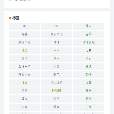
标签
2D
3D
休闲
俯视
像素图形
冒险
剧情丰富
动作
动作冒险
动漫
单人
可爱
合作
多人
奇幻
女性主角
射击
建造
开放世界
彩色
恐怖
战斗
抢先体验
拟真
探索
控制器
放松
模拟
欢乐
氛围
沙盒
独立
生存