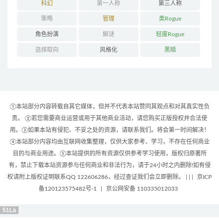
科幻
第一人称
第三人称
策略
管理
类Rogue
角色扮演
解谜
轻度Rogue
选择取向
风格化
黑暗
①本站部分内容转载自其它媒体，但并不代表本站赞同其观点和对其真实性负
责。 ②若您需要商业运营或用于其他商业活动，请您购买正版授权并合法使
用。③如果本站有侵犯、不妥之处的资源，请联系我们。将会第一时间解决！
④本站部分内容均由互联网收集整理，仅供大家参考、学习，不存在任何商业
目的与商业用途。⑤本站提供的所有资源仅供参考学习使用，版权归原著所
有，禁止下载本站资源参与任何商业和非法行为，请于24小时之内删除!如有侵
权请附上版权证明联系QQ 122606286，经过查证我们会立即删除。 | |
|
京ICP
备120123575482号-1
|
京公网安备 110335012033
51La