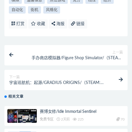
模拟
温馨惬意
点击游戏
竞分
线性
经济
自动化
街机
风格化
打赏
收藏
海报
链接
上一篇
手办商店模拟器/Figure Shop Simulator/（STEAM:
￥66.40）
下一篇
宇宙巡航机：起源/GRADIUS ORIGINS/（STEAM:
￥264.00）
相关文章
赛博女修/Idle Immortal Sentinel
免费专区
2天前
225
70