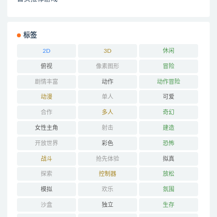
标签
2D
3D
休闲
俯视
像素图形
冒险
剧情丰富
动作
动作冒险
动漫
单人
可爱
合作
多人
奇幻
女性主角
射击
建造
开放世界
彩色
恐怖
战斗
抢先体验
拟真
探索
控制器
放松
模拟
欢乐
氛围
沙盒
独立
生存