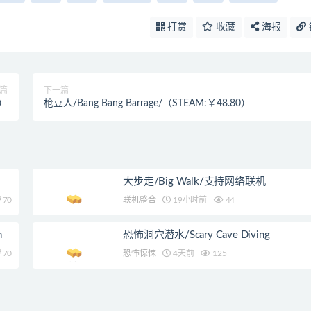
打赏
收藏
海报
篇
下一篇
0）
枪豆人/Bang Bang Barrage/（STEAM:￥48.80）
大步走/Big Walk/支持网络联机
70
联机整合
19小时前
44
n
恐怖洞穴潜水/Scary Cave Diving
70
恐怖惊悚
4天前
125