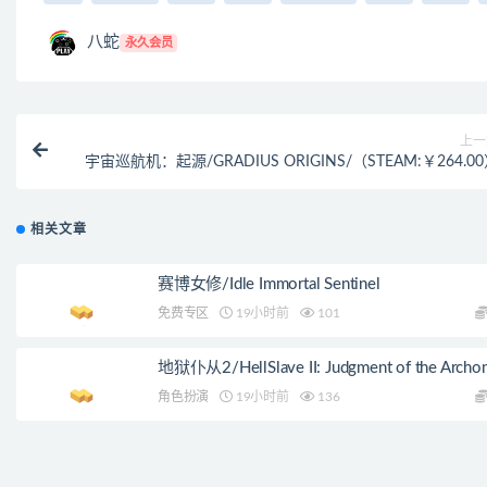
八蛇
永久会员
上一
宇宙巡航机：起源/GRADIUS ORIGINS/（STEAM:￥264.0
相关文章
赛博女修/Idle Immortal Sentinel
免费专区
19小时前
101
地狱仆从2/HellSlave II: Judgment of the Archo
角色扮演
19小时前
136