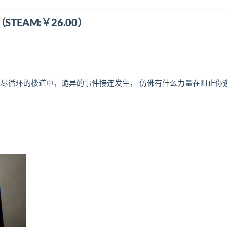
t/（STEAM:￥26.00）
无尽循环的楼道中，诡异的事件接连发生， 仿佛有什么力量在阻止你