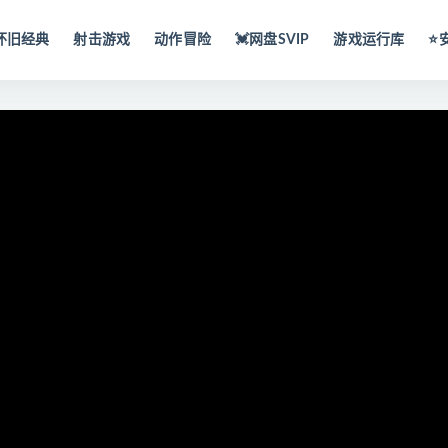
怀旧经典
射击游戏
动作冒险
💓网盘SVIP
游戏运行库
⭐️