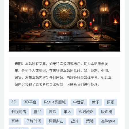
声明：
本站所有文章，如无特殊说明或标注，均为本站原创发
布。任何个人或组织，在未征得本站同意时，禁止复制、盗用、
采集、发布本站内容到任何网站、书籍等各类媒体平台。如若本
站内容侵犯了原著者的合法权益，可联系我们进行处理。
3D
3D平台
Rogue恶魔城
中世纪
休闲
俯视
俯视射击
僵尸
冒险
单人
即时战略
吸血鬼
哥特
子弹时间
弹幕射击
战斗
策略
类Rogue