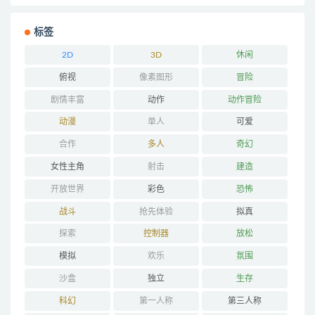
标签
2D
3D
休闲
俯视
像素图形
冒险
剧情丰富
动作
动作冒险
动漫
单人
可爱
合作
多人
奇幻
女性主角
射击
建造
开放世界
彩色
恐怖
战斗
抢先体验
拟真
探索
控制器
放松
模拟
欢乐
氛围
沙盒
独立
生存
科幻
第一人称
第三人称