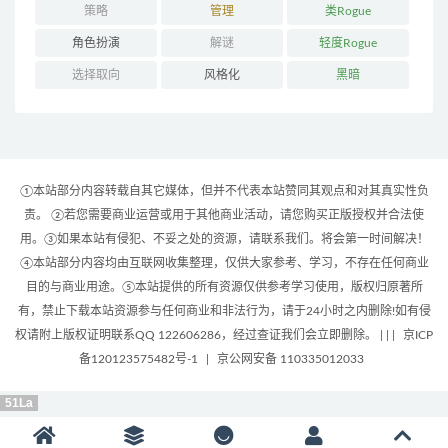
策略
管理
类Rogue
角色扮演
解谜
轻度Rogue
选择取向
风格化
黑暗
①本站部分内容转载自其它媒体，但并不代表本站赞同其观点和对其真实性负
责。 ②若您需要商业运营或用于其他商业活动，请您购买正版授权并合法使
用。③如果本站有侵犯、不妥之处的资源，请联系我们。将会第一时间解决！
④本站部分内容均由互联网收集整理，仅供大家参考、学习，不存在任何商业
目的与商业用途。⑤本站提供的所有资源仅供参考学习使用，版权归原著所
有，禁止下载本站资源参与任何商业和非法行为，请于24小时之内删除!如有侵
权请附上版权证明联系QQ 122606286，经过查证我们会立即删除。 | |
|
京ICP
备120123575482号-1
|
京公网安备 110335012033
51La