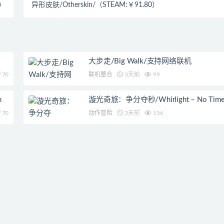
0）
异形皮肤/Otherskin/（STEAM:￥91.80）
大步走/Big Walk/支持网络联机
70
联机整合
3天前
99
n
漩光奇旅：争分夺秒/Whirlight – No Time T
70
动作冒险
3天前
156