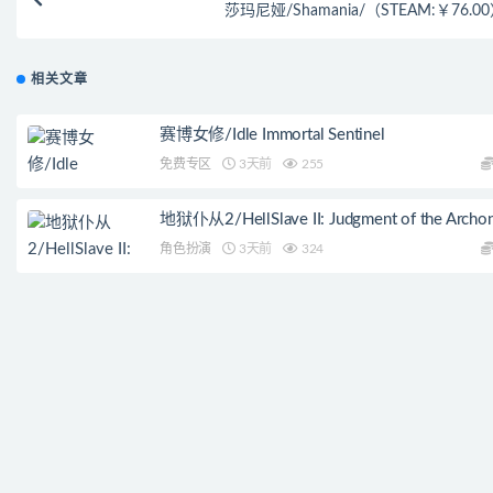
莎玛尼娅/Shamania/（STEAM:￥76.0
相关文章
赛博女修/Idle Immortal Sentinel
免费专区
3天前
255
地狱仆从2/HellSlave II: Judgment of the Archo
角色扮演
3天前
324