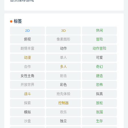
标签
2D
3D
休闲
俯视
像素图形
冒险
剧情丰富
动作
动作冒险
动漫
单人
可爱
合作
多人
奇幻
女性主角
射击
建造
开放世界
彩色
恐怖
战斗
抢先体验
拟真
探索
控制器
放松
模拟
欢乐
氛围
沙盒
独立
生存