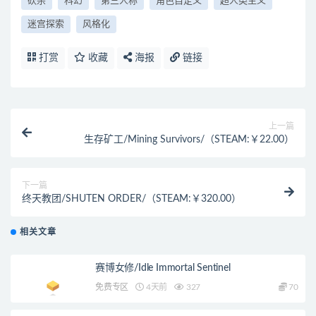
砍杀
科幻
第三人称
角色自定义
超人类主义
迷宫探索
风格化
打赏
收藏
海报
链接
上一篇
生存矿工/Mining Survivors/（STEAM:￥22.00）
下一篇
终天教团/SHUTEN ORDER/（STEAM:￥320.00）
相关文章
赛博女修/Idle Immortal Sentinel
免费专区
4天前
327
70