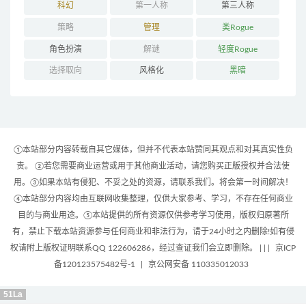
科幻
第一人称
第三人称
策略
管理
类Rogue
角色扮演
解谜
轻度Rogue
选择取向
风格化
黑暗
①本站部分内容转载自其它媒体，但并不代表本站赞同其观点和对其真实性负
责。 ②若您需要商业运营或用于其他商业活动，请您购买正版授权并合法使
用。③如果本站有侵犯、不妥之处的资源，请联系我们。将会第一时间解决！
④本站部分内容均由互联网收集整理，仅供大家参考、学习，不存在任何商业
目的与商业用途。⑤本站提供的所有资源仅供参考学习使用，版权归原著所
有，禁止下载本站资源参与任何商业和非法行为，请于24小时之内删除!如有侵
权请附上版权证明联系QQ 122606286，经过查证我们会立即删除。 | |
|
京ICP
备120123575482号-1
|
京公网安备 110335012033
51La