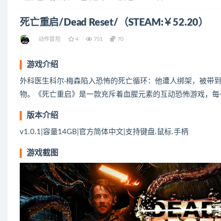
死亡重启/Dead Reset/（STEAM:￥52.20）
动作冒险
4
751
70
游戏介绍
外科医生科尔·梅森陷入恐怖的死亡循环：他遭人绑架，被带
物。《死亡重启》是一款充斥着血腥元素的互动恐怖游戏，每
版本介绍
v1.0.1|容量14GB|官方简体中文|支持键盘.鼠标.手柄
游戏截图