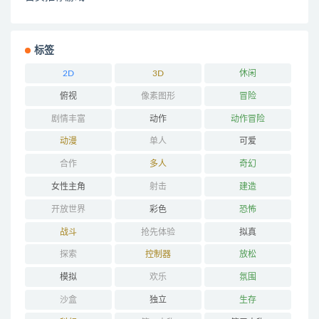
标签
2D
3D
休闲
俯视
像素图形
冒险
剧情丰富
动作
动作冒险
动漫
单人
可爱
合作
多人
奇幻
女性主角
射击
建造
开放世界
彩色
恐怖
战斗
抢先体验
拟真
探索
控制器
放松
模拟
欢乐
氛围
沙盒
独立
生存