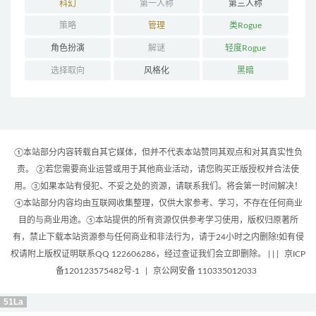
科幻
第一人称
第三人称
策略
管理
类Rogue
角色扮演
解谜
轻度Rogue
选择取向
风格化
黑暗
①本站部分内容转载自其它媒体，但并不代表本站赞同其观点和对其真实性负
责。 ②若您需要商业运营或用于其他商业活动，请您购买正版授权并合法使
用。③如果本站有侵犯、不妥之处的资源，请联系我们。将会第一时间解决！
④本站部分内容均由互联网收集整理，仅供大家参考、学习，不存在任何商业
目的与商业用途。⑤本站提供的所有资源仅供参考学习使用，版权归原著所
有，禁止下载本站资源参与任何商业和非法行为，请于24小时之内删除!如有侵
权请附上版权证明联系QQ 122606286，经过查证我们会立即删除。 | |
|
京ICP
备120123575482号-1
|
京公网安备 110335012033
51La