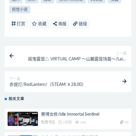
视觉小说
打赏
收藏
海报
链接
上一篇
摇曳露营△ VIRTUAL CAMP ～山麓露营场篇～/Laid-
Back Camp – Virtual – Fumoto Campsite/支持VR/
（STEAM:￥170.00）
下一篇
赤提灯/RedLantern/（STEAM:￥28.00）
相关文章
赛博女修/Idle Immortal Sentinel
免费专区
2天前
192
70