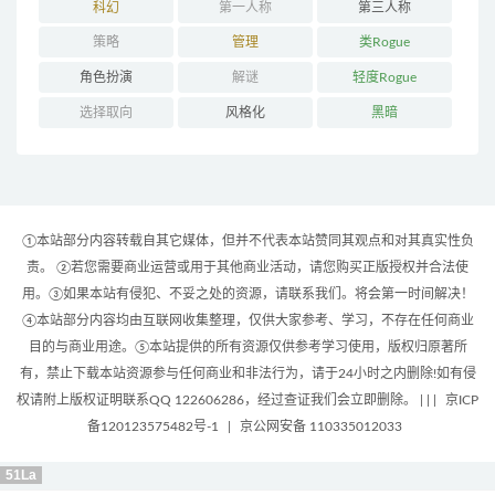
科幻
第一人称
第三人称
策略
管理
类Rogue
角色扮演
解谜
轻度Rogue
选择取向
风格化
黑暗
①本站部分内容转载自其它媒体，但并不代表本站赞同其观点和对其真实性负
责。 ②若您需要商业运营或用于其他商业活动，请您购买正版授权并合法使
用。③如果本站有侵犯、不妥之处的资源，请联系我们。将会第一时间解决！
④本站部分内容均由互联网收集整理，仅供大家参考、学习，不存在任何商业
目的与商业用途。⑤本站提供的所有资源仅供参考学习使用，版权归原著所
有，禁止下载本站资源参与任何商业和非法行为，请于24小时之内删除!如有侵
权请附上版权证明联系QQ 122606286，经过查证我们会立即删除。 | |
|
京ICP
备120123575482号-1
|
京公网安备 110335012033
51La