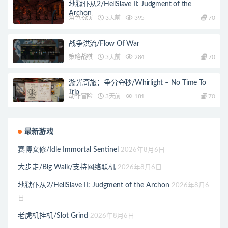
地狱仆从2/HellSlave II: Judgment of the
Archon
角色扮演
3天前
395
70
战争洪流/Flow Of War
策略战棋
3天前
284
70
漩光奇旅：争分夺秒/Whirlight – No Time To
Trip
动作冒险
3天前
181
70
最新游戏
赛博女修/Idle Immortal Sentinel
2026年8月6日
大步走/Big Walk/支持网络联机
2026年8月6日
地狱仆从2/HellSlave II: Judgment of the Archon
2026年8月6
日
老虎机挂机/Slot Grind
2026年8月6日