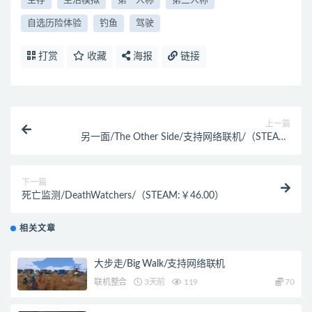
生存
生活模拟
第一人称
第三人称
自选历险体验
钓鱼
驾驶
打赏
收藏
海报
链接
上一篇
另一面/The Other Side/支持网络联机/（STEAM:
￥56.00）
下一篇
死亡监测/DeathWatchers/（STEAM:￥46.00）
相关文章
大步走/Big Walk/支持网络联机
联机整合
3天前
119
70