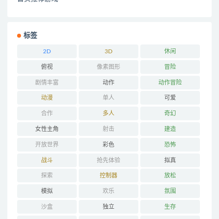
标签
2D
3D
休闲
俯视
像素图形
冒险
剧情丰富
动作
动作冒险
动漫
单人
可爱
合作
多人
奇幻
女性主角
射击
建造
开放世界
彩色
恐怖
战斗
抢先体验
拟真
探索
控制器
放松
模拟
欢乐
氛围
沙盒
独立
生存