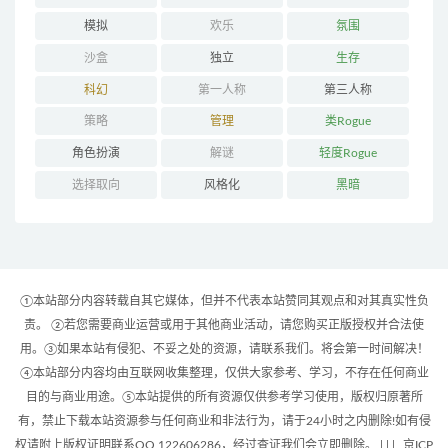
模拟
欢乐
氛围
沙盒
独立
生存
科幻
第一人称
第三人称
策略
管理
类Rogue
角色扮演
解谜
轻度Rogue
选择取向
风格化
黑暗
①本站部分内容转载自其它媒体，但并不代表本站赞同其观点和对其真实性负
责。 ②若您需要商业运营或用于其他商业活动，请您购买正版授权并合法使
用。③如果本站有侵犯、不妥之处的资源，请联系我们。将会第一时间解决！
④本站部分内容均由互联网收集整理，仅供大家参考、学习，不存在任何商业
目的与商业用途。⑤本站提供的所有资源仅供参考学习使用，版权归原著所
有，禁止下载本站资源参与任何商业和非法行为，请于24小时之内删除!如有侵
权请附上版权证明联系QQ 122606286，经过查证我们会立即删除。 | |
|
京ICP