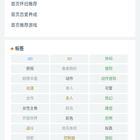
首页怀旧推荐
首页恋爱养成
首页推荐游戏
标签
2D
3D
休闲
俯视
像素图形
冒险
剧情丰富
动作
动作冒险
动漫
单人
可爱
合作
多人
奇幻
女性主角
射击
建造
开放世界
彩色
恐怖
战斗
抢先体验
拟真
探索
控制器
放松