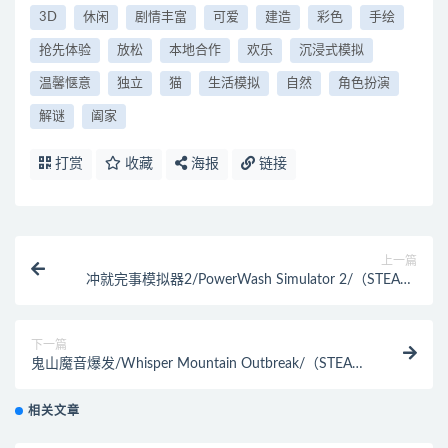
3D
休闲
剧情丰富
可爱
建造
彩色
手绘
抢先体验
放松
本地合作
欢乐
沉浸式模拟
温馨惬意
独立
猫
生活模拟
自然
角色扮演
解谜
阖家
打赏
收藏
海报
链接
上一篇
冲就完事模拟器2/PowerWash Simulator 2/（STEAM:
￥88.00）
下一篇
鬼山魔音爆发/Whisper Mountain Outbreak/（STEAM:
￥35.00）
相关文章