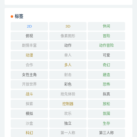
标签
2D
3D
休闲
俯视
像素图形
冒险
剧情丰富
动作
动作冒险
动漫
单人
可爱
合作
多人
奇幻
女性主角
射击
建造
开放世界
彩色
恐怖
战斗
抢先体验
拟真
探索
控制器
放松
模拟
欢乐
氛围
沙盒
独立
生存
科幻
第一人称
第三人称