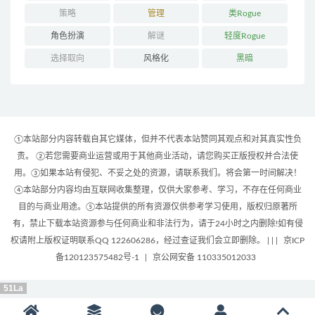
策略
管理
类Rogue
角色扮演
解谜
轻度Rogue
选择取向
风格化
黑暗
①本站部分内容转载自其它媒体，但并不代表本站赞同其观点和对其真实性负
责。 ②若您需要商业运营或用于其他商业活动，请您购买正版授权并合法使
用。③如果本站有侵犯、不妥之处的资源，请联系我们。将会第一时间解决！
④本站部分内容均由互联网收集整理，仅供大家参考、学习，不存在任何商业
目的与商业用途。⑤本站提供的所有资源仅供参考学习使用，版权归原著所
有，禁止下载本站资源参与任何商业和非法行为，请于24小时之内删除!如有侵
权请附上版权证明联系QQ 122606286，经过查证我们会立即删除。 | |
|
京ICP
备120123575482号-1
|
京公网安备 110335012033
51La