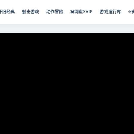
怀旧经典
射击游戏
动作冒险
💓网盘SVIP
游戏运行库
⭐️