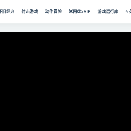
怀旧经典
射击游戏
动作冒险
💓网盘SVIP
游戏运行库
⭐️