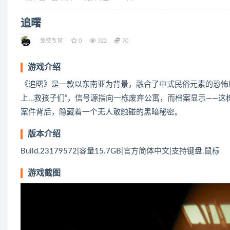
追曙
免费专区
0
322
70
游戏介绍
《追曙》是一款以东南亚为背景，融合了中式民俗元素的恐怖剧
上…救孩子们”，信号源指向一栋废弃公寓，而档案显示——
案件背后，隐藏着一个无人敢触碰的黑暗秘密。
版本介绍
Build.23179572|容量15.7GB|官方简体中文|支持键盘.鼠标
游戏截图