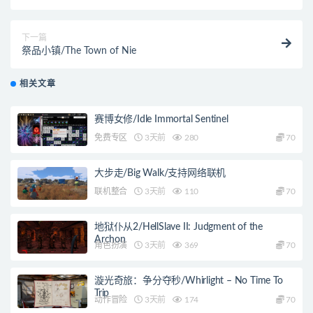
下一篇
祭品小镇/The Town of Nie
相关文章
赛博女修/Idle Immortal Sentinel
免费专区
3天前
280
70
大步走/Big Walk/支持网络联机
联机整合
3天前
110
70
地狱仆从2/HellSlave II: Judgment of the
Archon
角色扮演
3天前
369
70
漩光奇旅：争分夺秒/Whirlight – No Time To
Trip
动作冒险
3天前
174
70