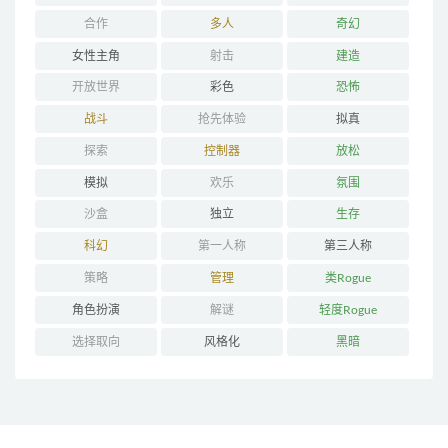
合作
多人
奇幻
女性主角
射击
建造
开放世界
彩色
恐怖
战斗
抢先体验
拟真
探索
控制器
放松
模拟
欢乐
氛围
沙盒
独立
生存
科幻
第一人称
第三人称
策略
管理
类Rogue
角色扮演
解谜
轻度Rogue
选择取向
风格化
黑暗