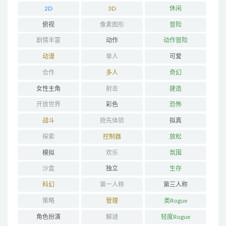
2D
3D
休闲
俯视
像素图形
冒险
剧情丰富
动作
动作冒险
动漫
单人
可爱
合作
多人
奇幻
女性主角
射击
建造
开放世界
彩色
恐怖
战斗
抢先体验
拟真
探索
控制器
放松
模拟
欢乐
氛围
沙盒
独立
生存
科幻
第一人称
第三人称
策略
管理
类Rogue
角色扮演
解谜
轻度Rogue