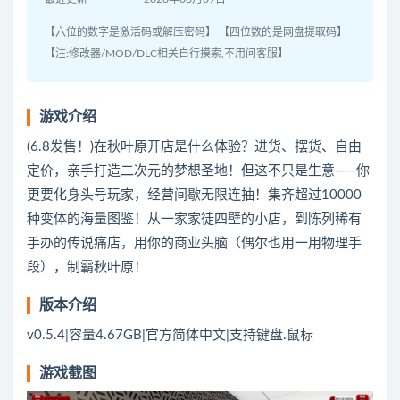
【六位的数字是激活码或解压密码】 【四位数的是网盘提取码】
【注:修改器/MOD/DLC相关自行摸索,不用问客服】
游戏介绍
(6.8发售！)在秋叶原开店是什么体验？进货、摆货、自由
定价，亲手打造二次元的梦想圣地！但这不只是生意——你
更要化身头号玩家，经营间歇无限连抽！集齐超过10000
种变体的海量图鉴！从一家家徒四壁的小店，到陈列稀有
手办的传说痛店，用你的商业头脑（偶尔也用一用物理手
段），制霸秋叶原！
版本介绍
v0.5.4|容量4.67GB|官方简体中文|支持键盘.鼠标
游戏截图