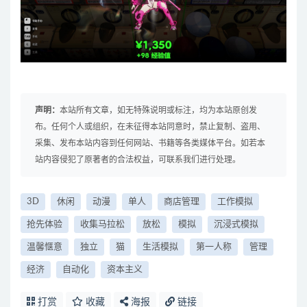
声明：
本站所有文章，如无特殊说明或标注，均为本站原创发
布。任何个人或组织，在未征得本站同意时，禁止复制、盗用、
采集、发布本站内容到任何网站、书籍等各类媒体平台。如若本
站内容侵犯了原著者的合法权益，可联系我们进行处理。
3D
休闲
动漫
单人
商店管理
工作模拟
抢先体验
收集马拉松
放松
模拟
沉浸式模拟
温馨惬意
独立
猫
生活模拟
第一人称
管理
经济
自动化
资本主义
打赏
收藏
海报
链接