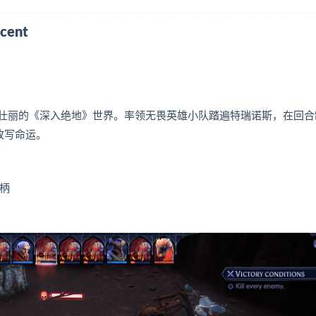
cent
入壮丽的《深入绝地》世界。率领无畏英雄小队踏遍特瑞诺斯，在回合
改写命运。
手柄