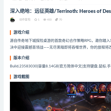
深入绝地：远征英雄/Terrinoth: Heroes of Des
动作冒险
1
450
70
游戏介绍
源自传奇地下城探险桌游的首款奇幻合作策略RPG，邀你踏
决中迎接震撼首领战——无尽黑暗即将吞噬世界，你的旅程将
版本介绍
Build.23583030|容量8.14GB|官方简体中文|支持键盘.鼠标.
游戏截图