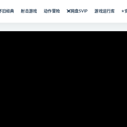
怀旧经典
射击游戏
动作冒险
💓网盘SVIP
游戏运行库
⭐️