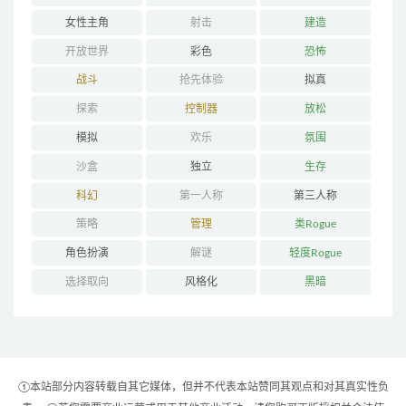
女性主角
射击
建造
开放世界
彩色
恐怖
战斗
抢先体验
拟真
探索
控制器
放松
模拟
欢乐
氛围
沙盒
独立
生存
科幻
第一人称
第三人称
策略
管理
类Rogue
角色扮演
解谜
轻度Rogue
选择取向
风格化
黑暗
①本站部分内容转载自其它媒体，但并不代表本站赞同其观点和对其真实性负