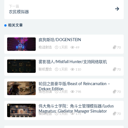
下一篇
农民模拟器
相关文章
疯狗斯坦/DOGENSTEIN
枪战射击
1天前
49
70
雾影猎人/Mistfall Hunter/支持网络联机
联机整合
1天前
110
70
轮回之兽豪华版/Beast of Reincarnation –
Deluxe Edition
角色扮演
2天前
798
70
伟大角斗士学院：角斗士管理模拟器/Ludus
Magnatus: Gladiator Manager Simulator
模拟经营
1天前
175
70