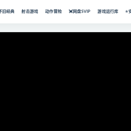
怀旧经典
射击游戏
动作冒险
💓网盘SVIP
游戏运行库
⭐️