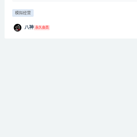
模拟经营
八神
永久会员
免费下载或者VIP会员资源能否直接商用？
提示下载完但解压或打开不了？
找不到素材资源介绍文章里的示例图片？
付款后无法显示下载地址或者无法查看内容？