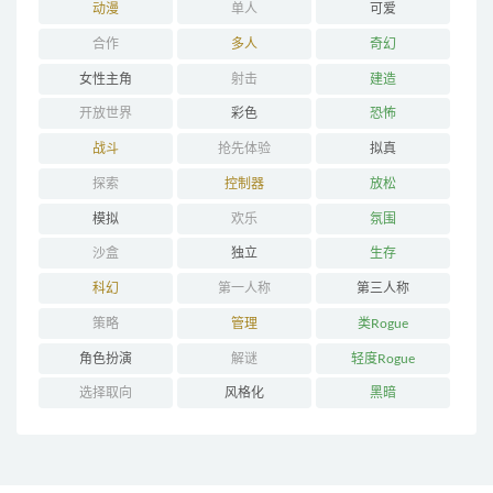
动漫
单人
可爱
合作
多人
奇幻
女性主角
射击
建造
开放世界
彩色
恐怖
战斗
抢先体验
拟真
探索
控制器
放松
模拟
欢乐
氛围
沙盒
独立
生存
科幻
第一人称
第三人称
策略
管理
类Rogue
角色扮演
解谜
轻度Rogue
选择取向
风格化
黑暗