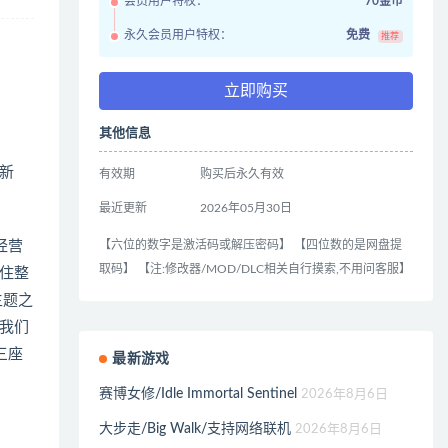
会员用户特权：
70金币
永久会员用户特权：
免费
推荐
立即购买
其他信息
更新
有效期
购买后永久有效
最近更新
2026年05月30日
经营
【六位的数字是激活码或解压密码】 【四位数的是网盘提
取码】 【注:修改器/MOD/DLC相关自行摸索,不用问客服】
住整
主题之
我们
三座
最新游戏
赛博女修/Idle Immortal Sentinel
2026年8月6日
大步走/Big Walk/支持网络联机
2026年8月6日