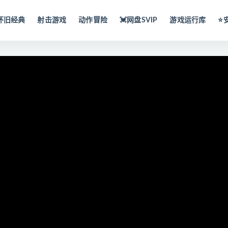
怀旧经典
射击游戏
动作冒险
💓网盘SVIP
游戏运行库
⭐️