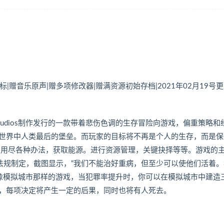
盘.鼠标|赠音乐原声|赠多项修改器|赠满资源初始存档|2021年02月19号
it Studios制作发行的一款带着悲伤色调的生存冒险向游戏，偏重策略和
世界中人类最后的堡垒。而玩家的目标将不再是个人的生存，而是保
要用尽各种办法，获取能源。进行资源管理，关键抉择等等。游戏的
法规制定，截图显示，“我们不能治好重病，但至少可以使他们活着。
款像模拟城市那样的游戏，当犯罪率提升时，你可以在模拟城市中建造
，每项决定将产生一定的后果，同时也将有人死去。