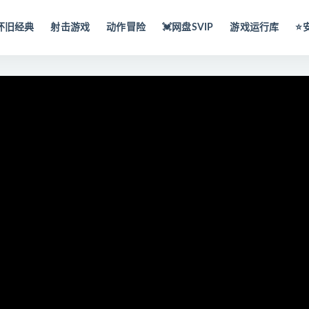
怀旧经典
射击游戏
动作冒险
💓网盘SVIP
游戏运行库
⭐️