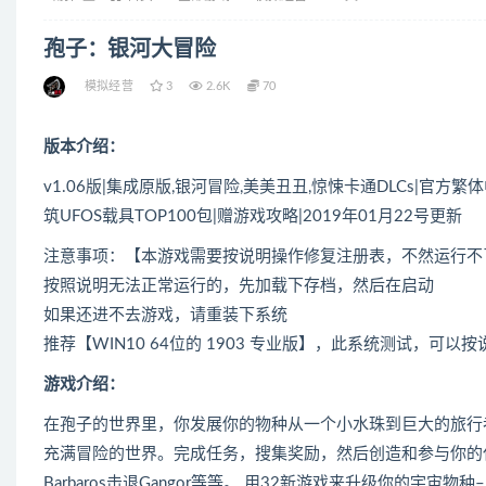
孢子：银河大冒险
模拟经营
3
2.6K
70
版本介绍：
v1.06版|集成原版,银河冒险,美美丑丑,惊悚卡通DLCs|官方
筑UFOS载具TOP100包|赠游戏攻略|2019年01月22号更新
注意事项：【本游戏需要按说明操作修复注册表，不然运行不
按照说明无法正常运行的，先加载下存档，然后在启动
如果还进不去游戏，请重装下系统
推荐【WIN10 64位的 1903 专业版】，此系统测试，可以
游戏介绍：
在孢子的世界里，你发展你的物种从一个小水珠到巨大的旅行
充满冒险的世界。完成任务，搜集奖励，然后创造和参与你的
Barbaros击退Gangor等等。 用32新游戏来升级你的宇宙物种–改变