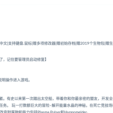
繁体中文|支持键盘.鼠标|赠多项修改器|赠初始存档|赠2019个生物包|赠
了，记住要管理员启动修复】
按说明操作进入游戏。
者。有史以来第一次踏出太空船，带着你和你最亲密的盟友，开发全
任务。 玩一打数额巨大的冒险–解开能量水晶的神秘。在死亡竞技场
附属物和能力包括Plasma Pulser和Hypnomelder。