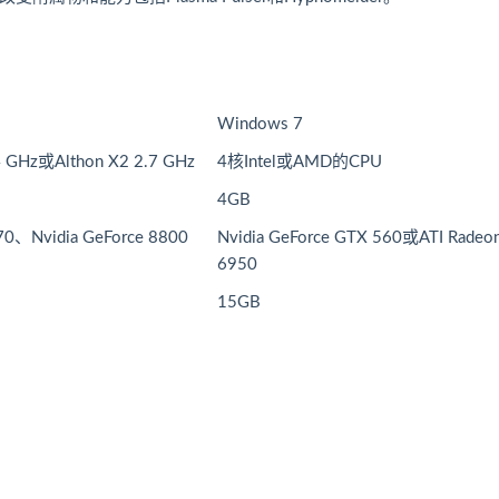
Windows 7
4 GHz或Althon X2 2.7 GHz
4核Intel或AMD的CPU
4GB
70、Nvidia GeForce 8800
Nvidia GeForce GTX 560或ATI Radeo
6950
15GB