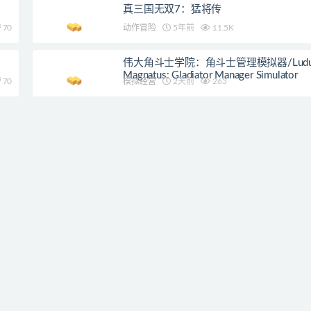
真三国无双7：猛将传
70
动作冒险
5年前
11.5K
伟大角斗士学院：角斗士管理模拟器/Ludu
Magnatus: Gladiator Manager Simulator
70
模拟经营
2天前
263