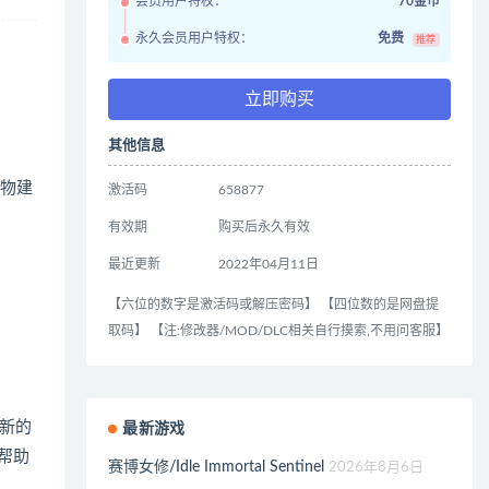
会员用户特权：
70金币
永久会员用户特权：
免费
推荐
立即购买
其他信息
生物建
激活码
658877
有效期
购买后永久有效
最近更新
2022年04月11日
【六位的数字是激活码或解压密码】 【四位数的是网盘提
取码】 【注:修改器/MOD/DLC相关自行摸索,不用问客服】
新的
最新游戏
帮助
赛博女修/Idle Immortal Sentinel
2026年8月6日