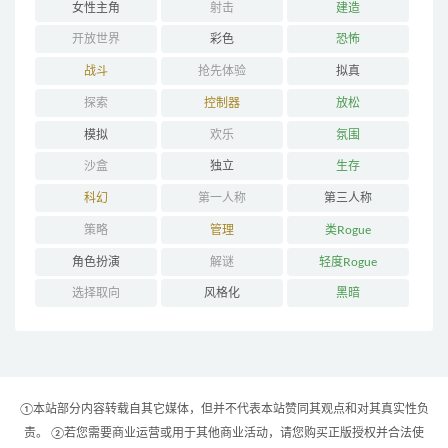
女性主角
射击
建造
开放世界
彩色
恐怖
战斗
抢先体验
拟真
探索
控制器
放松
模拟
欢乐
氛围
沙盒
独立
生存
科幻
第一人称
第三人称
策略
管理
类Rogue
角色扮演
解谜
轻度Rogue
选择取向
风格化
黑暗
①本站部分内容转载自其它媒体，但并不代表本站赞同其观点和对其真实性负
责。 ②若您需要商业运营或用于其他商业活动，请您购买正版授权并合法使