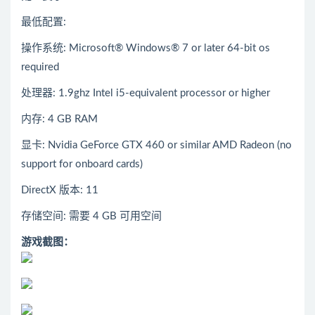
最低配置:
操作系统: Microsoft® Windows® 7 or later 64-bit os
required
处理器: 1.9ghz Intel i5-equivalent processor or higher
内存: 4 GB RAM
显卡: Nvidia GeForce GTX 460 or similar AMD Radeon (no
support for onboard cards)
DirectX 版本: 11
存储空间: 需要 4 GB 可用空间
游戏截图：