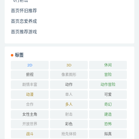
飞行射击
首页怀旧推荐
首页恋爱养成
首页推荐游戏
标签
2D
3D
休闲
俯视
像素图形
冒险
剧情丰富
动作
动作冒险
动漫
单人
可爱
合作
多人
奇幻
女性主角
射击
建造
开放世界
彩色
恐怖
战斗
抢先体验
拟真