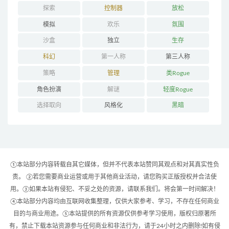
探索
控制器
放松
模拟
欢乐
氛围
沙盒
独立
生存
科幻
第一人称
第三人称
策略
管理
类Rogue
角色扮演
解谜
轻度Rogue
选择取向
风格化
黑暗
①本站部分内容转载自其它媒体，但并不代表本站赞同其观点和对其真实性负
责。 ②若您需要商业运营或用于其他商业活动，请您购买正版授权并合法使
用。③如果本站有侵犯、不妥之处的资源，请联系我们。将会第一时间解决！
④本站部分内容均由互联网收集整理，仅供大家参考、学习，不存在任何商业
目的与商业用途。⑤本站提供的所有资源仅供参考学习使用，版权归原著所
有，禁止下载本站资源参与任何商业和非法行为，请于24小时之内删除!如有侵