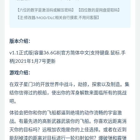
【六位的数字是激活码或解压密码】 【四位数的是网盘提取码】
【注:修改器/MOD/DLC相关自行摸索,不用问客服】
版本介绍：
v1.1正式版|容量36.6GB|官方简体中文|支持键盘.鼠标.手
柄|2021年1月7号更新
游戏介绍：
在双子星门3的开放世界中战斗，劫掠，探索以及制造。集
结你信得过的舰船，使出你的浑身解数来面临所有的挑战
吧。
体验会把你和你的飞船都逼到绝境的动作流畅的宇宙激
战。有最先进的高新武器武装你的飞船。你喜欢远距离消
灭你的目标吗？远程加农炮是你的上佳选择。或者在近到
能刮掉漆的距离对目标进行一轮扫射如何？爆破弹和霰弹