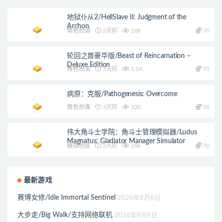
地狱仆从2/HellSlave II: Judgment of the
Archon
角色扮演
2天前
289
70
轮回之兽豪华版/Beast of Reincarnation –
Deluxe Edition
角色扮演
3天前
1.1K
70
病原：克服/Pathogenesis: Overcome
角色扮演
3天前
320
70
伟大角斗士学院：角斗士管理模拟器/Ludus
Magnatus: Gladiator Manager Simulator
模拟经营
2天前
286
70
最新游戏
赛博女修/Idle Immortal Sentinel
2026年8月6日
大步走/Big Walk/支持网络联机
2026年8月6日