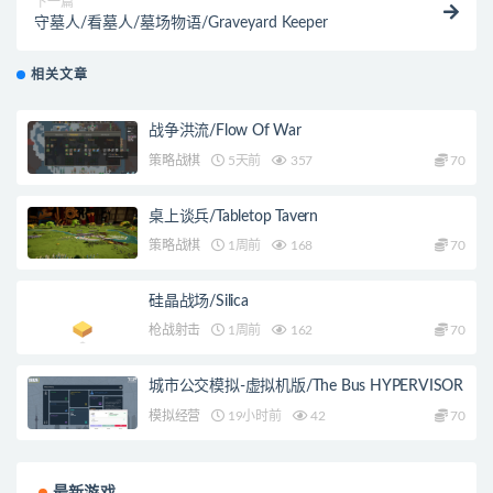
下一篇
守墓人/看墓人/墓场物语/Graveyard Keeper
相关文章
战争洪流/Flow Of War
策略战棋
5天前
357
70
桌上谈兵/Tabletop Tavern
策略战棋
1周前
168
70
硅晶战场/Silica
枪战射击
1周前
162
70
城市公交模拟-虚拟机版/The Bus HYPERVISOR
模拟经营
19小时前
42
70
最新游戏