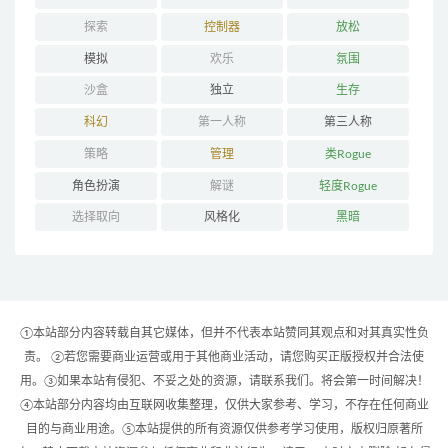
探索
控制器
放松
模拟
欢乐
氛围
沙盒
独立
生存
科幻
第一人称
第三人称
策略
管理
类Rogue
角色扮演
解谜
轻度Rogue
选择取向
风格化
黑暗
①本站部分内容转载自其它媒体，但并不代表本站赞同其观点和对其真实性负
责。 ②若您需要商业运营或用于其他商业活动，请您购买正版授权并合法使
用。③如果本站有侵犯、不妥之处的资源，请联系我们。将会第一时间解决！
④本站部分内容均由互联网收集整理，仅供大家参考、学习，不存在任何商业
目的与商业用途。⑤本站提供的所有资源仅供参考学习使用，版权归原著所