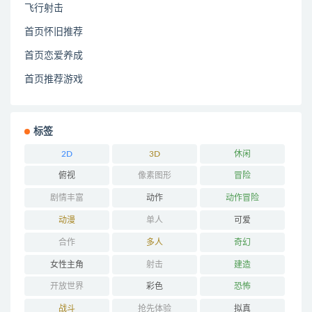
飞行射击
首页怀旧推荐
首页恋爱养成
首页推荐游戏
标签
2D
3D
休闲
俯视
像素图形
冒险
剧情丰富
动作
动作冒险
动漫
单人
可爱
合作
多人
奇幻
女性主角
射击
建造
开放世界
彩色
恐怖
战斗
抢先体验
拟真