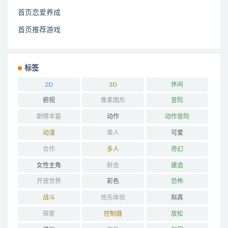
首页恋爱养成
首页推荐游戏
标签
2D
3D
休闲
俯视
像素图形
冒险
剧情丰富
动作
动作冒险
动漫
单人
可爱
合作
多人
奇幻
女性主角
射击
建造
开放世界
彩色
恐怖
战斗
抢先体验
拟真
探索
控制器
放松