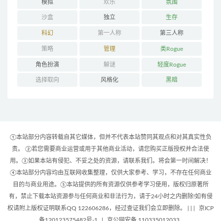
模拟
欢乐
氛围
沙盒
独立
生存
科幻
第一人称
第三人称
策略
管理
类Rogue
角色扮演
解谜
轻度Rogue
选择取向
风格化
黑暗
①本站部分内容转载自其它媒体，但并不代表本站赞同其观点和对其真实性负
责。 ②若您需要商业运营或用于其他商业活动，请您购买正版授权并合法使
用。③如果本站有侵犯、不妥之处的资源，请联系我们。将会第一时间解决！
④本站部分内容均由互联网收集整理，仅供大家参考、学习，不存在任何商业
目的与商业用途。⑤本站提供的所有资源仅供参考学习使用，版权归原著所
有，禁止下载本站资源参与任何商业和非法行为，请于24小时之内删除!如有侵
权请附上版权证明联系QQ 122606286，经过查证我们会立即删除。 | |
|
京ICP
备120123575482号-1
|
京公网安备 110335012033