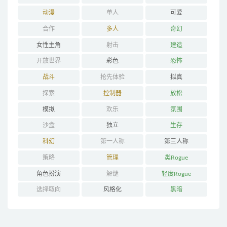
动漫
单人
可爱
合作
多人
奇幻
女性主角
射击
建造
开放世界
彩色
恐怖
战斗
抢先体验
拟真
探索
控制器
放松
模拟
欢乐
氛围
沙盒
独立
生存
科幻
第一人称
第三人称
策略
管理
类Rogue
角色扮演
解谜
轻度Rogue
选择取向
风格化
黑暗