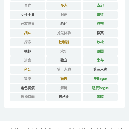
合作
多人
奇幻
女性主角
射击
建造
开放世界
彩色
恐怖
战斗
抢先体验
拟真
探索
控制器
放松
模拟
欢乐
氛围
沙盒
独立
生存
科幻
第一人称
第三人称
策略
管理
类Rogue
角色扮演
解谜
轻度Rogue
选择取向
风格化
黑暗