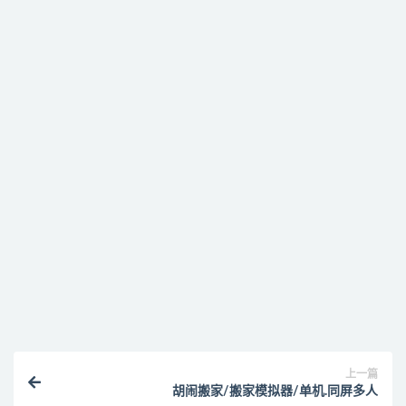
免费下载或者VIP会员资源能否直接商用？
提示下载完但解压或打开不了？
找不到素材资源介绍文章里的示例图片？
付款后无法显示下载地址或者无法查看内容？
购买该资源后，可以退款吗？
上一篇
胡闹搬家/搬家模拟器/单机.同屏多人