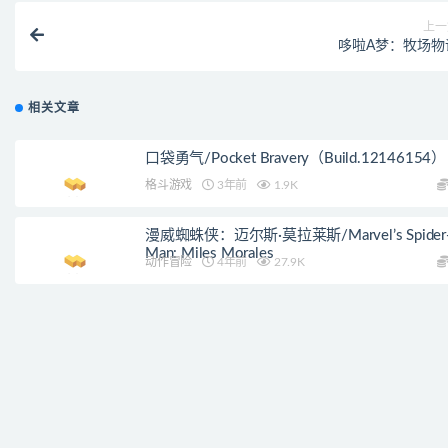
上一
哆啦A梦：牧场物
相关文章
口袋勇气/Pocket Bravery（Build.12146154）
格斗游戏
3年前
1.9K
漫威蜘蛛侠：迈尔斯·莫拉莱斯/Marvel’s Spider
Man: Miles Morales
动作冒险
4年前
27.9K