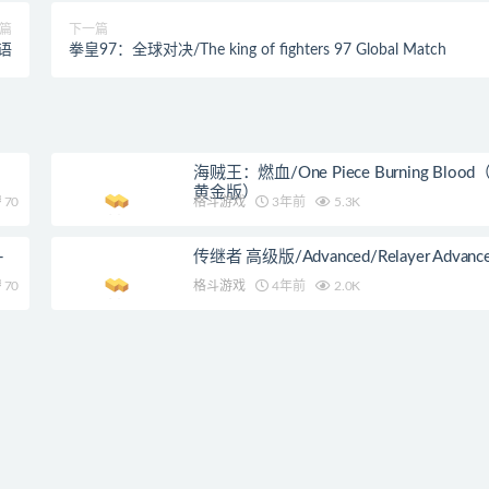
篇
下一篇
语
拳皇97：全球对决/The king of fighters 97 Global Match
海贼王：燃血/One Piece Burning Blood（
黄金版）
70
格斗游戏
3年前
5.3K
-
传继者 高级版/Advanced/Relayer Advanc
70
格斗游戏
4年前
2.0K