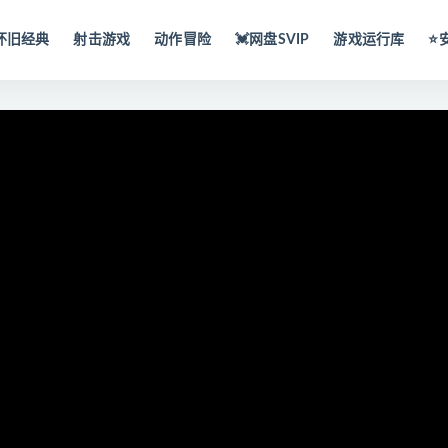
怀旧经典
射击游戏
动作冒险
💓网盘SVIP
游戏运行库
⭐️