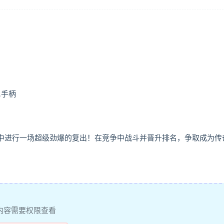
标.手柄
 League》中进行一场超级劲爆的复出！在竞争中战斗并晋升排名，争取成为
内容需要权限查看