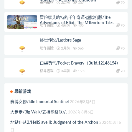
Voyager – Across the Unknown
策略战棋
3周前
309
70
冒险家艾略特的千年奇谭-虚拟机版/The
Adventures of Elliot: The Millennium Tales
动作冒险
4周前
406
70
HYPERVISOR
终世传说/Lastlore Saga
动作冒险
2月前
566
70
口袋勇气/Pocket Bravery（Build.12146154）
格斗游戏
3年前
1.9K
70
最新游戏
赛博女修/Idle Immortal Sentinel
2026年8月6日
大步走/Big Walk/支持网络联机
2026年8月6日
地狱仆从2/HellSlave II: Judgment of the Archon
2026年8月6
日