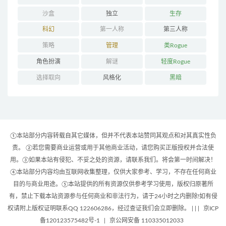
沙盒
独立
生存
科幻
第一人称
第三人称
策略
管理
类Rogue
角色扮演
解谜
轻度Rogue
选择取向
风格化
黑暗
①本站部分内容转载自其它媒体，但并不代表本站赞同其观点和对其真实性负
责。 ②若您需要商业运营或用于其他商业活动，请您购买正版授权并合法使
用。③如果本站有侵犯、不妥之处的资源，请联系我们。将会第一时间解决！
④本站部分内容均由互联网收集整理，仅供大家参考、学习，不存在任何商业
目的与商业用途。⑤本站提供的所有资源仅供参考学习使用，版权归原著所
有，禁止下载本站资源参与任何商业和非法行为，请于24小时之内删除!如有侵
权请附上版权证明联系QQ 122606286，经过查证我们会立即删除。 | |
|
京ICP
备120123575482号-1
|
京公网安备 110335012033