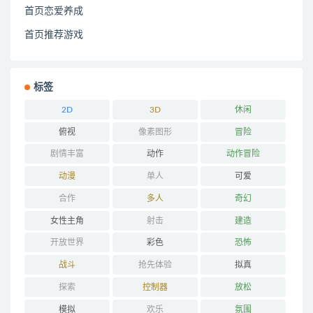
首页恋爱养成
首页推荐游戏
标签
2D
3D
休闲
俯视
像素图形
冒险
剧情丰富
动作
动作冒险
动漫
单人
可爱
合作
多人
奇幻
女性主角
射击
建造
开放世界
彩色
恐怖
战斗
抢先体验
拟真
探索
控制器
放松
模拟
欢乐
氛围