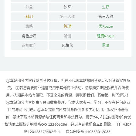
沙盒
独立
生存
科幻
第一人称
第三人称
策略
管理
类Rogue
角色扮演
解谜
轻度Rogue
选择取向
风格化
黑暗
①本站部分内容转载自其它媒体，但并不代表本站赞同其观点和对其真实性负
责。 ②若您需要商业运营或用于其他商业活动，请您购买正版授权并合法使
用。③如果本站有侵犯、不妥之处的资源，请联系我们。将会第一时间解决！
④本站部分内容均由互联网收集整理，仅供大家参考、学习，不存在任何商业
目的与商业用途。⑤本站提供的所有资源仅供参考学习使用，版权归原著所
有，禁止下载本站资源参与任何商业和非法行为，请于24小时之内删除!如有侵
权请附上版权证明联系QQ 122606286，经过查证我们会立即删除。 | |
|
京ICP
备120123575482号-1
|
京公网安备 110335012033