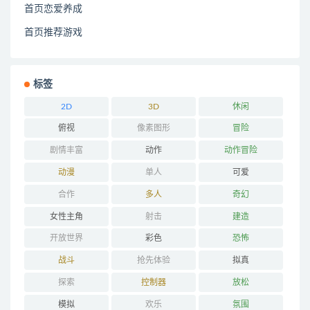
首页恋爱养成
首页推荐游戏
标签
2D
3D
休闲
俯视
像素图形
冒险
剧情丰富
动作
动作冒险
动漫
单人
可爱
合作
多人
奇幻
女性主角
射击
建造
开放世界
彩色
恐怖
战斗
抢先体验
拟真
探索
控制器
放松
模拟
欢乐
氛围