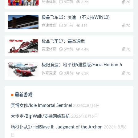
竞速体育
5年前
3.7K
70
极品飞车13：变速 （不支持WIN10）
竞速体育
5年前
839
70
极品飞车17：最高通缉
竞速体育
5年前
4.4K
70
极限竞速：地平线6泄露版/Forza Horizon 6
体育竞速
3月前
8.1K
70
最新游戏
赛博女修/Idle Immortal Sentinel
2026年8月6日
大步走/Big Walk/支持网络联机
2026年8月6日
地狱仆从2/HellSlave II: Judgment of the Archon
2026年8月6
日