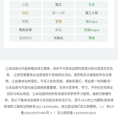
沙盒
独立
生存
科幻
第一人称
第三人称
策略
管理
类Rogue
角色扮演
解谜
轻度Rogue
选择取向
风格化
黑暗
①本站部分内容转载自其它媒体，但并不代表本站赞同其观点和对其真实性负
责。 ②若您需要商业运营或用于其他商业活动，请您购买正版授权并合法使
用。③如果本站有侵犯、不妥之处的资源，请联系我们。将会第一时间解决！
④本站部分内容均由互联网收集整理，仅供大家参考、学习，不存在任何商业
目的与商业用途。⑤本站提供的所有资源仅供参考学习使用，版权归原著所
有，禁止下载本站资源参与任何商业和非法行为，请于24小时之内删除!如有侵
权请附上版权证明联系QQ 122606286，经过查证我们会立即删除。 | |
|
京ICP
备120123575482号-1
|
京公网安备 110335012033