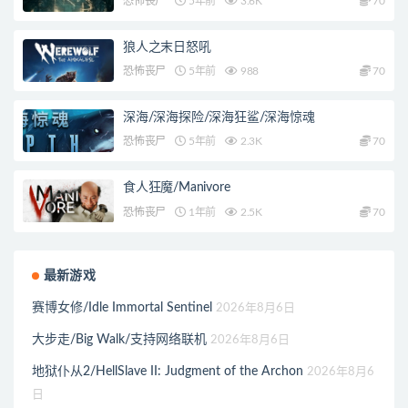
恐怖丧尸
5年前
3.6K
70
狼人之末日怒吼
恐怖丧尸
5年前
988
70
深海/深海探险/深海狂鲨/深海惊魂
恐怖丧尸
5年前
2.3K
70
食人狂魔/Manivore
恐怖丧尸
1年前
2.5K
70
最新游戏
赛博女修/Idle Immortal Sentinel
2026年8月6日
大步走/Big Walk/支持网络联机
2026年8月6日
地狱仆从2/HellSlave II: Judgment of the Archon
2026年8月6
日