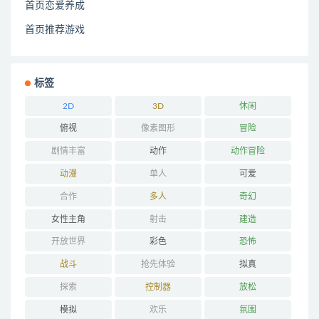
首页恋爱养成
首页推荐游戏
标签
2D
3D
休闲
俯视
像素图形
冒险
剧情丰富
动作
动作冒险
动漫
单人
可爱
合作
多人
奇幻
女性主角
射击
建造
开放世界
彩色
恐怖
战斗
抢先体验
拟真
探索
控制器
放松
模拟
欢乐
氛围