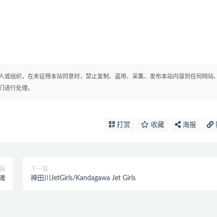
人或组织，在未征得本站同意时，禁止复制、盗用、采集、发布本站内容到任何网站
们进行处理。
打赏
收藏
海报
篇
下一篇
滩
神田川JetGirls/Kandagawa Jet Girls