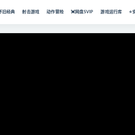
怀旧经典
射击游戏
动作冒险
💓网盘SVIP
游戏运行库
⭐️