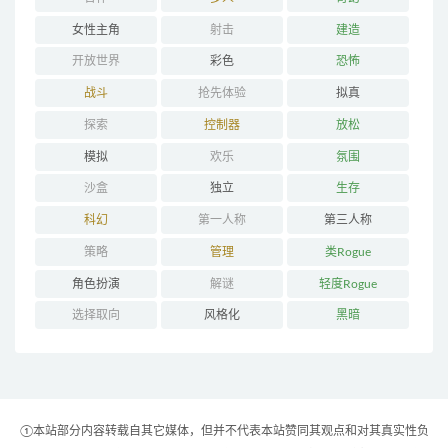
女性主角
射击
建造
开放世界
彩色
恐怖
战斗
抢先体验
拟真
探索
控制器
放松
模拟
欢乐
氛围
沙盒
独立
生存
科幻
第一人称
第三人称
策略
管理
类Rogue
角色扮演
解谜
轻度Rogue
选择取向
风格化
黑暗
①本站部分内容转载自其它媒体，但并不代表本站赞同其观点和对其真实性负