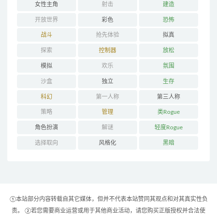
女性主角
射击
建造
开放世界
彩色
恐怖
战斗
抢先体验
拟真
探索
控制器
放松
模拟
欢乐
氛围
沙盒
独立
生存
科幻
第一人称
第三人称
策略
管理
类Rogue
角色扮演
解谜
轻度Rogue
选择取向
风格化
黑暗
①本站部分内容转载自其它媒体，但并不代表本站赞同其观点和对其真实性负
责。 ②若您需要商业运营或用于其他商业活动，请您购买正版授权并合法使