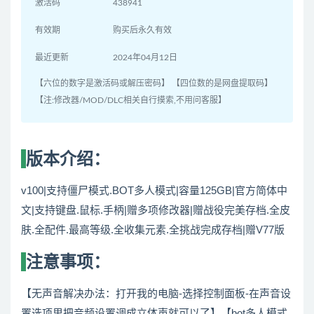
激活码
438941
有效期
购买后永久有效
最近更新
2024年04月12日
【六位的数字是激活码或解压密码】 【四位数的是网盘提取码】
【注:修改器/MOD/DLC相关自行摸索,不用问客服】
版本介绍：
v100|支持僵尸模式.BOT多人模式|容量125GB|官方简体中
文|支持键盘.鼠标.手柄|赠多项修改器|赠战役完美存档.全皮
肤.全配件.最高等级.全收集元素.全挑战完成存档|赠V77版
注意事项：
【无声音解决办法：打开我的电脑-选择控制面板-在声音设
置选项里把音频设置调成立体声就可以了】【bot多人模式