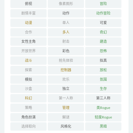
俯视
像素图形
冒险
剧情丰富
动作
动作冒险
动漫
单人
可爱
合作
多人
奇幻
女性主角
射击
建造
开放世界
彩色
恐怖
战斗
抢先体验
拟真
探索
控制器
放松
模拟
欢乐
氛围
沙盒
独立
生存
科幻
第一人称
第三人称
策略
管理
类Rogue
角色扮演
解谜
轻度Rogue
选择取向
风格化
黑暗