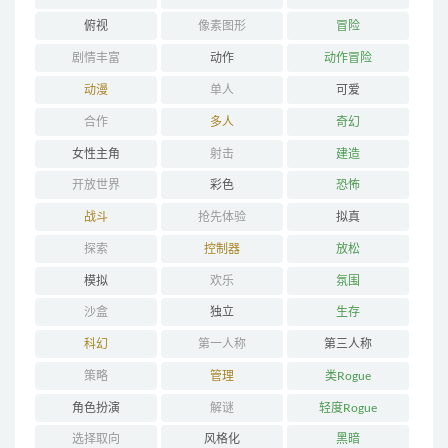
俯视
像素图形
冒险
剧情丰富
动作
动作冒险
动漫
单人
可爱
合作
多人
奇幻
女性主角
射击
建造
开放世界
彩色
恐怖
战斗
抢先体验
拟真
探索
控制器
放松
模拟
欢乐
氛围
沙盒
独立
生存
科幻
第一人称
第三人称
策略
管理
类Rogue
角色扮演
解谜
轻度Rogue
选择取向
风格化
黑暗