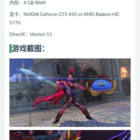
内存：4 GB RAM
显卡：NVIDIA GeForce GTS 450 or AMD Radeon HD
5770
DirectX：Version 11
游戏截图：