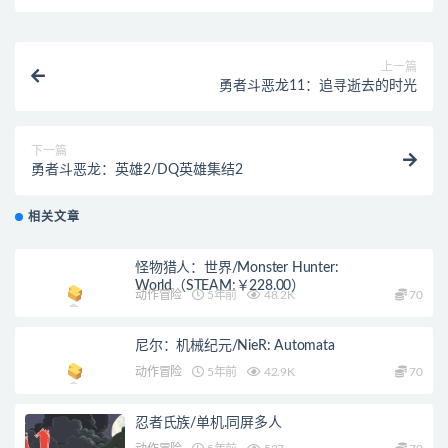
上一篇
勇者斗恶龙11：追寻逝去的时光
下一篇
勇者斗恶龙：英雄2/DQ英雄集结2
相关文章
怪物猎人：世界/Monster Hunter:
World（STEAM:￥228.00）
动作冒险
5年前
48.2K
70
尼尔：机械纪元/NieR: Automata
动作冒险
5年前
42.9K
70
忍者氏族/单机.同屏多人