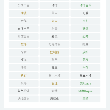
剧情丰富
动作
动作冒险
动漫
单人
可爱
合作
多人
奇幻
女性主角
射击
建造
开放世界
彩色
恐怖
战斗
抢先体验
拟真
探索
控制器
放松
模拟
欢乐
氛围
沙盒
独立
生存
科幻
第一人称
第三人称
策略
管理
类Rogue
角色扮演
解谜
轻度Rogue
选择取向
风格化
黑暗