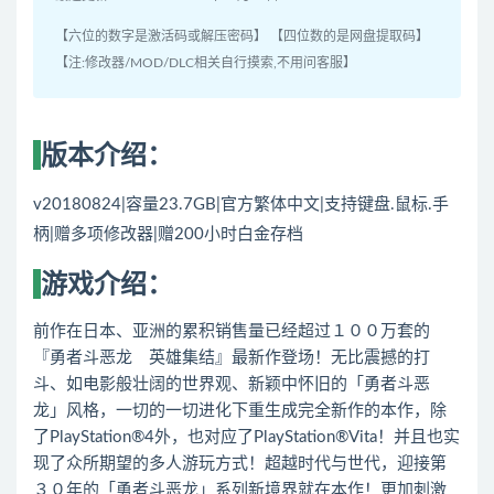
【六位的数字是激活码或解压密码】 【四位数的是网盘提取码】
【注:修改器/MOD/DLC相关自行摸索,不用问客服】
版本介绍：
v20180824|容量23.7GB|官方繁体中文|支持键盘.鼠标.手
柄|赠多项修改器|赠200小时白金存档
游戏介绍：
前作在日本、亚洲的累积销售量已经超过１００万套的
『勇者斗恶龙 英雄集结』最新作登场！无比震撼的打
斗、如电影般壮阔的世界观、新颖中怀旧的「勇者斗恶
龙」风格，一切的一切进化下重生成完全新作的本作，除
了PlayStation®4外，也对应了PlayStation®Vita！并且也实
现了众所期望的多人游玩方式！超越时代与世代，迎接第
３０年的「勇者斗恶龙」系列新境界就在本作！更加刺激