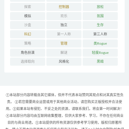
探索
控制器
放松
模拟
欢乐
氛围
沙盒
独立
生存
科幻
第一人称
第三人称
策略
管理
类Rogue
角色扮演
解谜
轻度Rogue
选择取向
风格化
黑暗
①本站部分内容转载自其它媒体，但并不代表本站赞同其观点和对其真实性负
责。 ②若您需要商业运营或用于其他商业活动，请您购买正版授权并合法使
用。③如果本站有侵犯、不妥之处的资源，请联系我们。将会第一时间解决！
④本站部分内容均由互联网收集整理，仅供大家参考、学习，不存在任何商业
目的与商业用途。⑤本站提供的所有资源仅供参考学习使用，版权归原著所