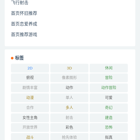
飞行射击
首页怀旧推荐
首页恋爱养成
首页推荐游戏
标签
2D
3D
休闲
俯视
像素图形
冒险
剧情丰富
动作
动作冒险
动漫
单人
可爱
合作
多人
奇幻
女性主角
射击
建造
开放世界
彩色
恐怖
战斗
抢先体验
拟真