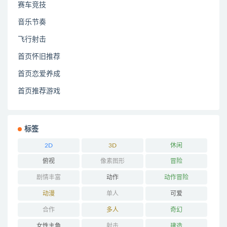
赛车竞技
音乐节奏
飞行射击
首页怀旧推荐
首页恋爱养成
首页推荐游戏
标签
2D
3D
休闲
俯视
像素图形
冒险
剧情丰富
动作
动作冒险
动漫
单人
可爱
合作
多人
奇幻
女性主角
射击
建造