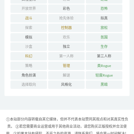
开放世界
彩色
恐怖
战斗
抢先体验
拟真
探索
控制器
放松
模拟
欢乐
氛围
沙盒
独立
生存
科幻
第一人称
第三人称
策略
管理
类Rogue
角色扮演
解谜
轻度Rogue
选择取向
风格化
黑暗
①本站部分内容转载自其它媒体，但并不代表本站赞同其观点和对其真实性负
责。 ②若您需要商业运营或用于其他商业活动，请您购买正版授权并合法使
用。③如果本站有侵犯、不妥之处的资源，请联系我们。将会第一时间解决！