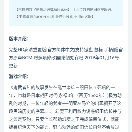
【六位的数字是激活码或解压密码】 【四位数的是网盘提取码】
【注:修改器/MOD/DLC相关自行摸索,不用问客服】
版本介绍：
完整HD高清重置版|官方简体中文|支持键盘.鼠标.手柄|赠官
方原声BGM|赠多项修改器|赠初始存档|2019年01月16号
更新
游戏介绍：
《鬼武者》的故事发生在乱世枭雄－织田信长死后的一
年，也就是日本战国时代(永禄3年（西历1560年）)极为动
乱的时期，一位年轻的武者──明智左马介的出现揭开了这
段黑暗历史的序幕……。幻魔王利用权力诱惑织田信长并与
之签定契约，只要信长帮助幻魔之王完成暗黑仪式，就能
拥有统治天下的能力，野心勃勃的织田信长自然不会放过