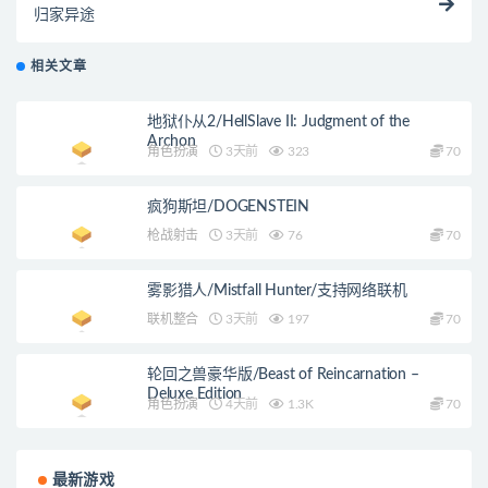
归家异途
相关文章
地狱仆从2/HellSlave II: Judgment of the
Archon
角色扮演
3天前
323
70
疯狗斯坦/DOGENSTEIN
枪战射击
3天前
76
70
雾影猎人/Mistfall Hunter/支持网络联机
联机整合
3天前
197
70
轮回之兽豪华版/Beast of Reincarnation –
Deluxe Edition
角色扮演
4天前
1.3K
70
最新游戏