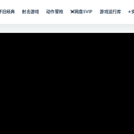
怀旧经典
射击游戏
动作冒险
💓网盘SVIP
游戏运行库
⭐️