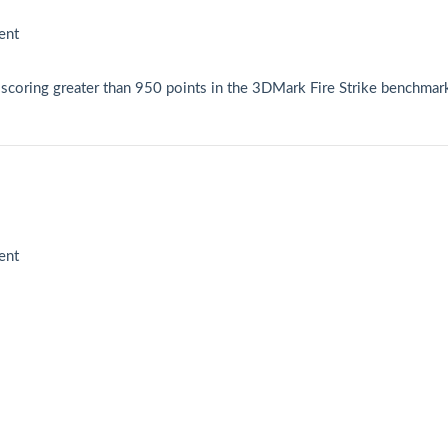
ent
coring greater than 950 points in the 3DMark Fire Strike benchmar
ent