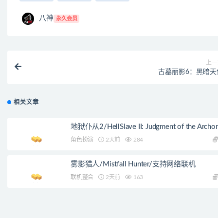
八神
永久会员
上一
古墓丽影6：黑暗天
相关文章
地狱仆从2/HellSlave II: Judgment of the Archo
角色扮演
2天前
284
雾影猎人/Mistfall Hunter/支持网络联机
联机整合
2天前
163