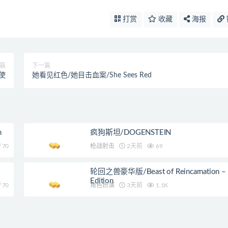
打赏
收藏
海报
篇
下一篇
使
她看见红色/她目击血案/She Sees Red
n
疯狗斯坦/DOGENSTEIN
70
枪战射击
2天前
69
轮回之兽豪华版/Beast of Reincarnation – 
Edition
70
角色扮演
3天前
1.1K