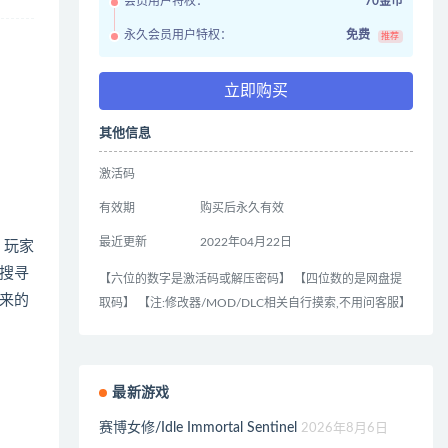
会员用户特权：
70金币
永久会员用户特权：
免费
推荐
立即购买
其他信息
激活码
有效期
购买后永久有效
最近更新
2022年04月22日
中，玩家
搜寻
【六位的数字是激活码或解压密码】 【四位数的是网盘提
来的
取码】 【注:修改器/MOD/DLC相关自行摸索,不用问客服】
最新游戏
赛博女修/Idle Immortal Sentinel
2026年8月6日