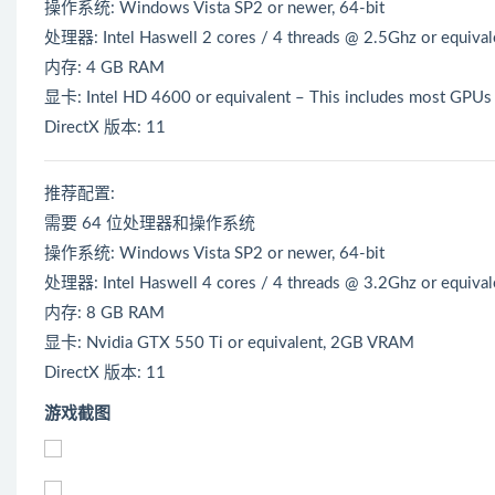
操作系统: Windows Vista SP2 or newer, 64-bit
处理器: Intel Haswell 2 cores / 4 threads @ 2.5Ghz or equival
内存: 4 GB RAM
显卡: Intel HD 4600 or equivalent – This includes most GPUs s
DirectX 版本: 11
推荐配置:
需要 64 位处理器和操作系统
操作系统: Windows Vista SP2 or newer, 64-bit
处理器: Intel Haswell 4 cores / 4 threads @ 3.2Ghz or equival
内存: 8 GB RAM
显卡: Nvidia GTX 550 Ti or equivalent, 2GB VRAM
DirectX 版本: 11
游戏截图