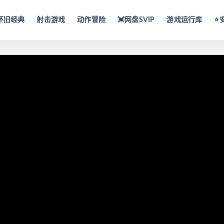
怀旧经典
射击游戏
动作冒险
💓网盘SVIP
游戏运行库
⭐️