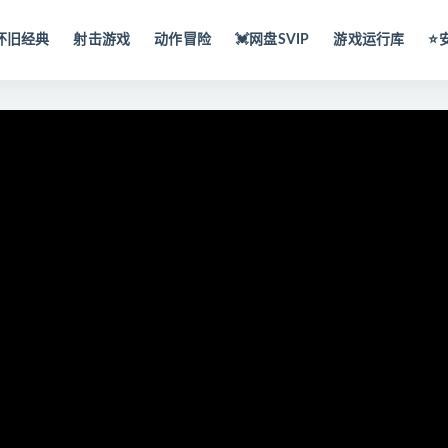
怀旧经典
射击游戏
动作冒险
💓网盘SVIP
游戏运行库
⭐️