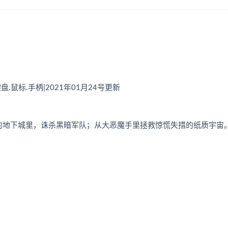
键盘.鼠标.手柄|2021年01月24号更新
堂的地下城里，诛杀黑暗军队；从大恶魔手里拯救惊慌失措的纸质宇宙