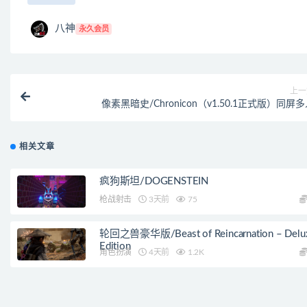
八神
永久会员
上一
像素黑暗史/Chronicon（v1.50.1正式版）同屏
相关文章
疯狗斯坦/DOGENSTEIN
枪战射击
3天前
75
轮回之兽豪华版/Beast of Reincarnation – Delu
Edition
角色扮演
4天前
1.2K