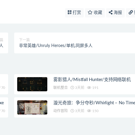
打赏
收藏
海报
篇
下一篇
多人
非常英雄/Unruly Heroes/单机.同屏多人
雾影猎人/Mistfall Hunter/支持网络联机
70
联机整合
3天前
191
xe
漩光奇旅：争分夺秒/Whirlight – No Time T
70
动作冒险
3天前
150