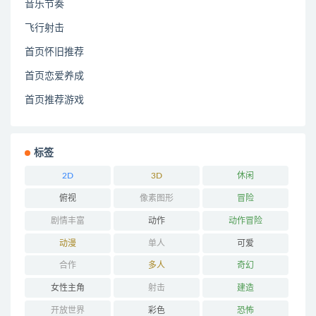
音乐节奏
飞行射击
首页怀旧推荐
首页恋爱养成
首页推荐游戏
标签
2D
3D
休闲
俯视
像素图形
冒险
剧情丰富
动作
动作冒险
动漫
单人
可爱
合作
多人
奇幻
女性主角
射击
建造
开放世界
彩色
恐怖