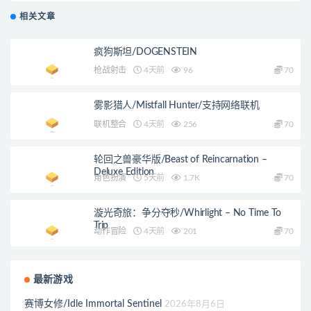
相关文章
疯狗斯坦/DOGENSTEIN
枪战射击
4天前
96
70
雾影猎人/Mistfall Hunter/支持网络联机
联机整合
4天前
256
70
轮回之兽豪华版/Beast of Reincarnation –
Deluxe Edition
角色扮演
5天前
1.7K
70
漩光奇旅：争分夺秒/Whirlight – No Time To
Trip
动作冒险
4天前
201
70
最新游戏
赛博女修/Idle Immortal Sentinel
2026年8月6日