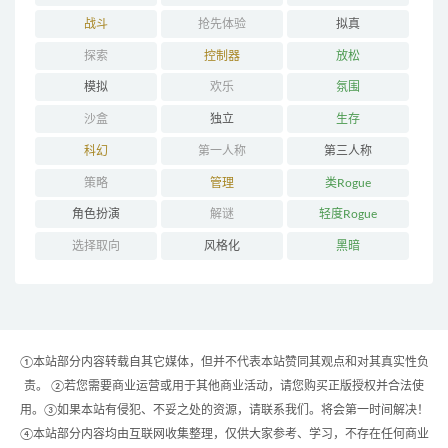
战斗
抢先体验
拟真
探索
控制器
放松
模拟
欢乐
氛围
沙盒
独立
生存
科幻
第一人称
第三人称
策略
管理
类Rogue
角色扮演
解谜
轻度Rogue
选择取向
风格化
黑暗
①本站部分内容转载自其它媒体，但并不代表本站赞同其观点和对其真实性负
责。 ②若您需要商业运营或用于其他商业活动，请您购买正版授权并合法使
用。③如果本站有侵犯、不妥之处的资源，请联系我们。将会第一时间解决！
④本站部分内容均由互联网收集整理，仅供大家参考、学习，不存在任何商业