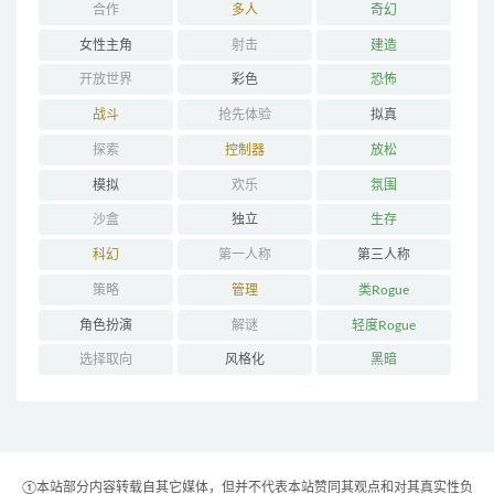
合作
多人
奇幻
女性主角
射击
建造
开放世界
彩色
恐怖
战斗
抢先体验
拟真
探索
控制器
放松
模拟
欢乐
氛围
沙盒
独立
生存
科幻
第一人称
第三人称
策略
管理
类Rogue
角色扮演
解谜
轻度Rogue
选择取向
风格化
黑暗
①本站部分内容转载自其它媒体，但并不代表本站赞同其观点和对其真实性负