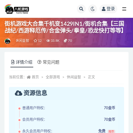
登录
全部
街机游戏大合集千机变1429IN1/街机合集【三国
战纪/西游释厄传/合金弹头/拳皇/恐龙快打等等】
休闲益智
12
33.8K
70
详情介绍
常见问题
当前位置：
首页
全部游戏
休闲益智
正文
资源信息
普通用户特权：
70金币
会员用户特权：
70金币
永久会员用户特权：
免费
推荐