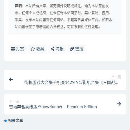
声明：
本站所有文章，如无特殊说明或标注，均为本站原创发
布。任何个人或组织，在未征得本站同意时，禁止复制、盗用、
采集、发布本站内容到任何网站、书籍等各类媒体平台。如若本
站内容侵犯了原著者的合法权益，可联系我们进行处理。
打赏
收藏
海报
链接
上一篇
街机游戏大合集千机变1429IN1/街机合集【三国战纪/
西游释厄传/合金弹头/拳皇/恐龙快打等等】
下一篇
雪地奔驰高级版/SnowRunner – Premium Edition
相关文章