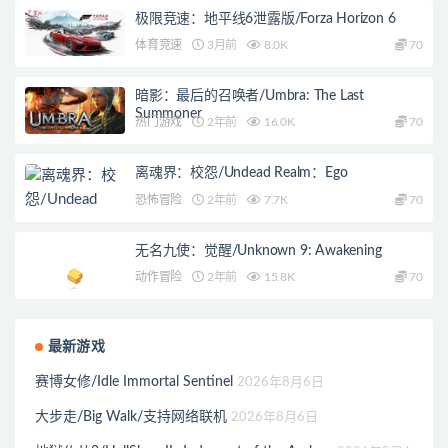
极限竞速：地平线6泄露版/Forza Horizon 6
体育竞速
3月前
8.0K
70
暗影：最后的召唤者/Umbra: The Last
Summoner
热门游戏
2年前
16.0K
70
离魂界：校怨/Undead Realm：Ego
恐怖冒险
2年前
7.7K
70
无名九使：觉醒/Unknown 9: Awakening
动作冒险
2年前
15.8K
70
最新游戏
赛博女修/Idle Immortal Sentinel
2026年8月6日
大步走/Big Walk/支持网络联机
2026年8月6日