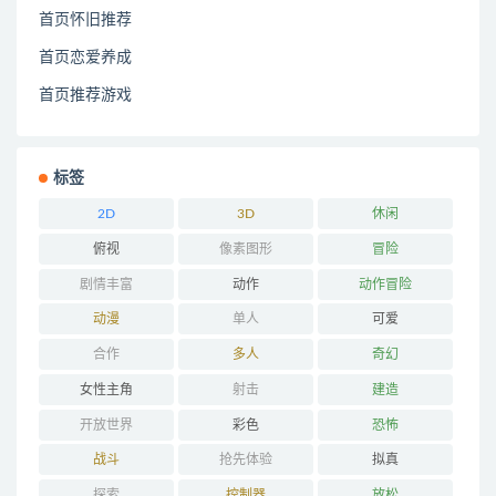
首页怀旧推荐
首页恋爱养成
首页推荐游戏
标签
2D
3D
休闲
俯视
像素图形
冒险
剧情丰富
动作
动作冒险
动漫
单人
可爱
合作
多人
奇幻
女性主角
射击
建造
开放世界
彩色
恐怖
战斗
抢先体验
拟真
探索
控制器
放松