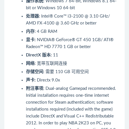
操作系统:
Windows 7 64-bit, Windows 8.1 64-
bit or Windows 10 64-bit
处理器:
Intel® Core™ i3-2100 @ 3.10 GHz/
AMD FX-4100 @ 3.60 GHz or better
内存:
4 GB RAM
显卡:
NVIDIA® GeForce® GT 450 1GB/ ATI®
Radeon™ HD 7770 1 GB or better
DirectX 版本:
11
网络:
宽带互联网连接
存储空间:
需要 110 GB 可用空间
声卡:
Directx 9.0x
附注事项:
Dual-analog Gamepad recommended.
Initial installation requires one-time internet
connection for Steam authentication; software
installations required (included with the game)
include DirectX and Visual C++ Redistributable
2012. In order to play NBA 2K23 on PC, you