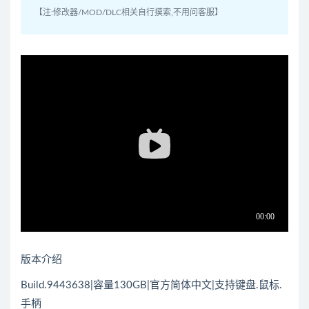
【注:修改器/MOD/DLC相关自行摸索,不用问客服】
版本介绍
Build.9443638|容量130GB|官方简体中文|支持键盘.鼠标.
手柄