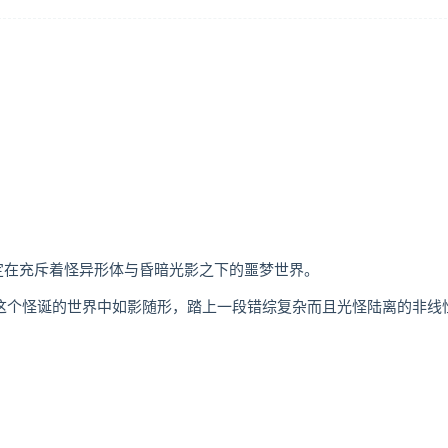
设定在充斥着怪异形体与昏暗光影之下的噩梦世界。
在这个怪诞的世界中如影随形，踏上一段错综复杂而且光怪陆离的非线