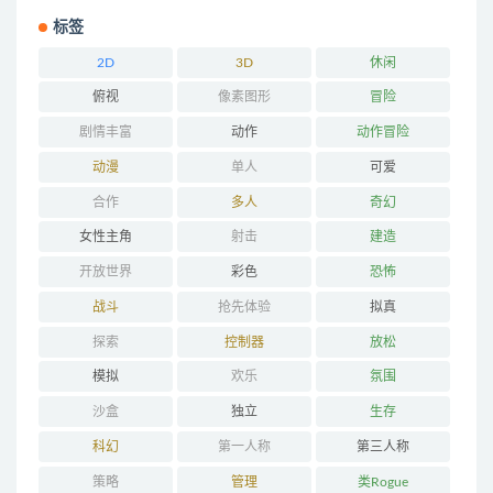
标签
2D
3D
休闲
俯视
像素图形
冒险
剧情丰富
动作
动作冒险
动漫
单人
可爱
合作
多人
奇幻
女性主角
射击
建造
开放世界
彩色
恐怖
战斗
抢先体验
拟真
探索
控制器
放松
模拟
欢乐
氛围
沙盒
独立
生存
科幻
第一人称
第三人称
策略
管理
类Rogue