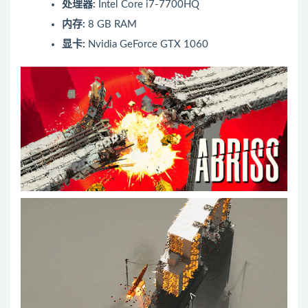
处理器:
Intel Core i7-7700HQ
内存:
8 GB RAM
显卡:
Nvidia GeForce GTX 1060