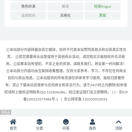
角色扮演
解谜
轻度Rogue
选择取向
风格化
黑暗
①本站部分内容转载自其它媒体，但并不代表本站赞同其观点和对其真实性负
责。 ②若您需要商业运营或用于其他商业活动，请您购买正版授权并合法使
用。③如果本站有侵犯、不妥之处的资源，请联系我们。将会第一时间解决！
④本站部分内容均由互联网收集整理，仅供大家参考、学习，不存在任何商业
目的与商业用途。⑤本站提供的所有资源仅供参考学习使用，版权归原著所
有，禁止下载本站资源参与任何商业和非法行为，请于24小时之内删除!如有侵
权请附上版权证明联系QQ 122606286，经过查证我们会立即删除。 | |
|
京ICP
备120123575482号-1
|
京公网安备 110335012033
51La
首页
分类
问答
我的
顶部