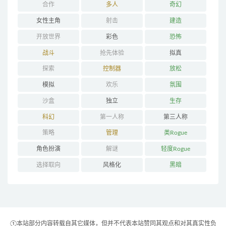
合作
多人
奇幻
女性主角
射击
建造
开放世界
彩色
恐怖
战斗
抢先体验
拟真
探索
控制器
放松
模拟
欢乐
氛围
沙盒
独立
生存
科幻
第一人称
第三人称
策略
管理
类Rogue
角色扮演
解谜
轻度Rogue
选择取向
风格化
黑暗
①本站部分内容转载自其它媒体，但并不代表本站赞同其观点和对其真实性负