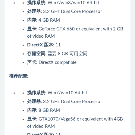
操作系统:
Win7/win8/win10 64-bit
处理器:
3.2 GHz Dual Core Processor
内存:
4 GB RAM
显卡:
GeForce GTX 660 or equivalent with 2 GB
of video RAM
DirectX 版本:
11
存储空间:
需要 8 GB 可用空间
声卡:
DirectX compatible
推荐配置:
操作系统:
Win7/win10 64-bit
处理器:
3.2 GHz Dual Core Processor
内存:
8 GB RAM
显卡:
GTX1070/Vega56 or equivalent with 4GB
of video RAM